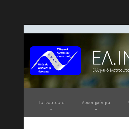
ΕΛ.Ι
Ελληνικό Ινστιτούτ
Το Ινστιτούτο
Δραστηριότητα