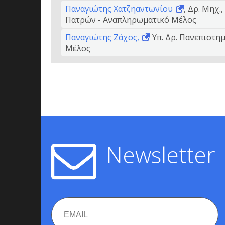
Παναγιώτης Χατζηαντωνίου
, Δρ. Μηχ.
Πατρών - Αναπληρωματικό Μέλος
Παναγιώτης Ζάχος,
Υπ. Δρ. Πανεπιστη
Μέλος
Newsletter
Email