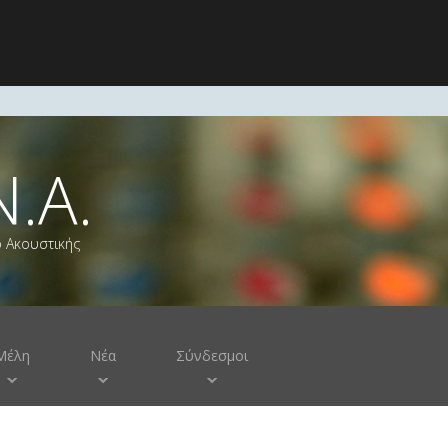
Ν.Α.
ο Ακουστικής
Μέλη
Νέα
Σύνδεσμοι