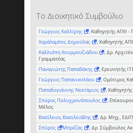
Το Διοικητικό Συμβούλιο
Γεώργιος Καλλίρης
, Καθηγητής ΑΠΘ -
Χαράλαμπος Δημούλας
, Καθηγητής ΑΠ
Καλλιόπη Χουρμουζιάδου
, Δρ. Αρχιτέ
Γραμματέας
Παναγιώτης Παπαδάκης
, Ερευνητής ΙΤ
Γεώργιος Παπανικολάου
, Ομότιμος Κ
Παπαδογιάννης Νεκτάριος
, Καθηγητή
Σπύρος Πολυχρονόπουλος
, Επίκουρο
Μέλος
Βασίλειος Βασιλειάδης
, Δρ. Μηχ., ΕΔΙ
Σπύρος
Μπρέζας
, Δρ. Σύμβουλος Ακ