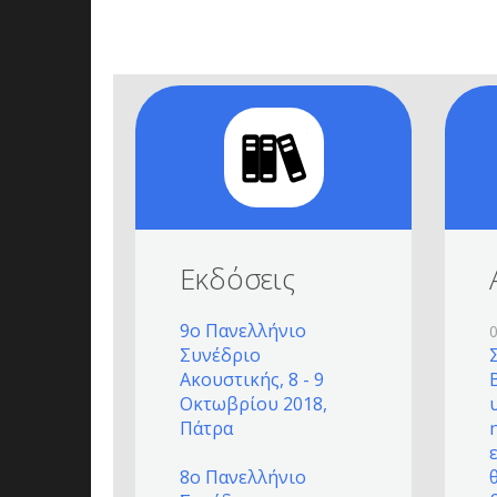
Εκδόσεις
9ο Πανελλήνιο
Συνέδριο
Ακουστικής, 8 - 9
Οκτωβρίου 2018,
Πάτρα
8ο Πανελλήνιο