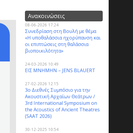
Ανακοινώσεις
08-06-2026 17:24
Συνεδρίαση στη Βουλή με θέμα
«Η υποθαλάσσια ηχορύπανση και
οι επιπτώσεις στη θαλάσσια
βιοποικιλότητα»
24-03-2026 10:49
ΕΙΣ ΜΝΗΜΗΝ – JENS BLAUERT
27-02-2026 12:15
3o Διεθνές Συμπόσιο για την
Ακουστική Αρχαίων Θεάτρων /
3rd International Symposium on
the Acoustics of Ancient Theatres
(SAAT 2026)
30-12-2025 10:54