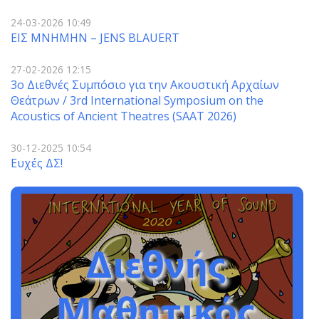
24-03-2026 10:49
ΕΙΣ ΜΝΗΜΗΝ – JENS BLAUERT
27-02-2026 12:15
3o Διεθνές Συμπόσιο για την Ακουστική Αρχαίων
Θεάτρων / 3rd International Symposium on the
Acoustics of Ancient Theatres (SAAT 2026)
30-12-2025 10:54
Ευχές ΔΣ!