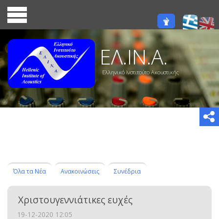
ΕΛ.ΙΝ.Α.
Ελληνικό Ινστιτούτο Ακουστικής
Όλα τα Νέα
Ανακοινώσεις
Συνέδρια
Χριστουγεννιάτικες ευχές
19-12-2020 12:05