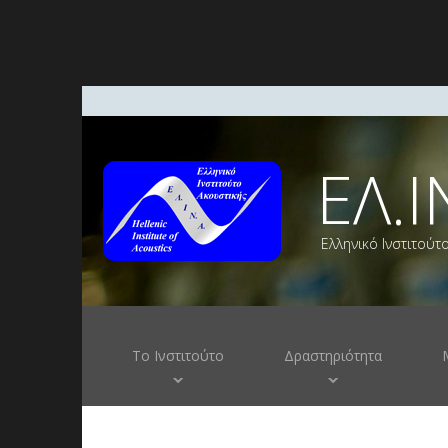
ΕΛ.Ι
Ελληνικό Ινστιτούτ
Το Ινστιτούτο
Δραστηριότητα