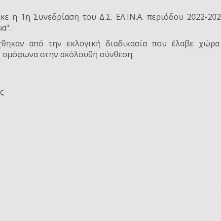
ε η 1η Συνεδρίαση του Δ.Σ. ΕΛ.ΙΝ.Α. περιόδου 2022-202
α".
χθηκαν από την εκλογική διαδικασία που έλαβε χώρα
αν ομόφωνα στην ακόλουθη σύνθεση:
ς