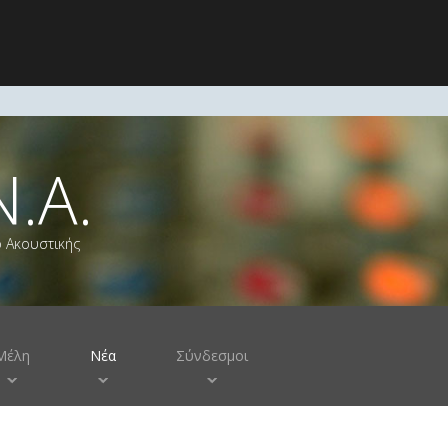
Ν.Α.
ο Ακουστικής
Μέλη
Νέα
Σύνδεσμοι