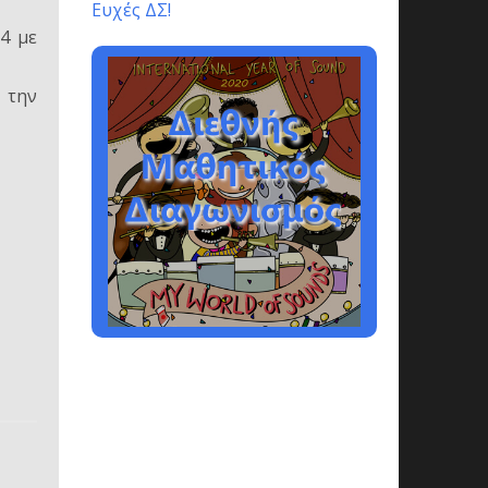
Ευχές ΔΣ!
4 με
 την