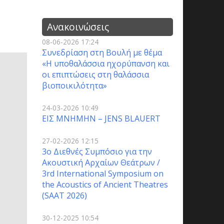
Ανακοινώσεις
08-06-2026 17:24
Συνεδρίαση στη Βουλή με θέμα
«Η υποθαλάσσια ηχορύπανση και
οι επιπτώσεις στη θαλάσσια
βιοποικιλότητα»
24-03-2026 10:49
ΕΙΣ ΜΝΗΜΗΝ – JENS BLAUERT
27-02-2026 12:15
3o Διεθνές Συμπόσιο για την
Ακουστική Αρχαίων Θεάτρων /
3rd International Symposium on
the Acoustics of Ancient Theatres
(SAAT 2026)
30-12-2025 10:54