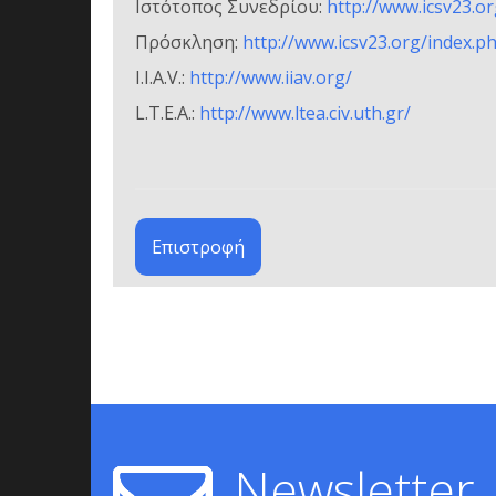
Ιστότοπος Συνεδρίου:
http://www.icsv23.
Πρόσκληση:
http://www.icsv23.org/index.
I.I.A.V.:
http://www.iiav.org/
L.T.E.A.:
http://www.ltea.civ.uth.gr/
Επιστροφή
Newsletter