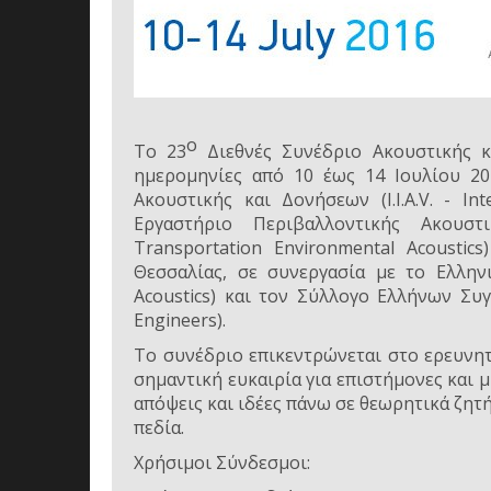
ο
Το 23
Διεθνές Συνέδριο Ακουστικής κα
ημερομηνίες από 10 έως 14 Ιουλίου 20
Ακουστικής και Δονήσεων (I.I.A.V. - Int
Εργαστήριο Περιβαλλοντικής Ακουστ
Transportation Environmental Acousti
Θεσσαλίας, σε συνεργασία με το Ελληνικ
Acoustics) και τον Σύλλογο Ελλήνων Συγκο
Engineers).
Το συνέδριο επικεντρώνεται στο ερευνητ
σημαντική ευκαιρία για επιστήμονες και 
απόψεις και ιδέες πάνω σε θεωρητικά ζητ
πεδία.
Χρήσιμοι Σύνδεσμοι: