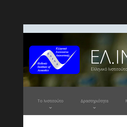
ΕΛ.Ι
Ελληνικό Ινστιτούτ
Το Ινστιτούτο
Δραστηριότητα