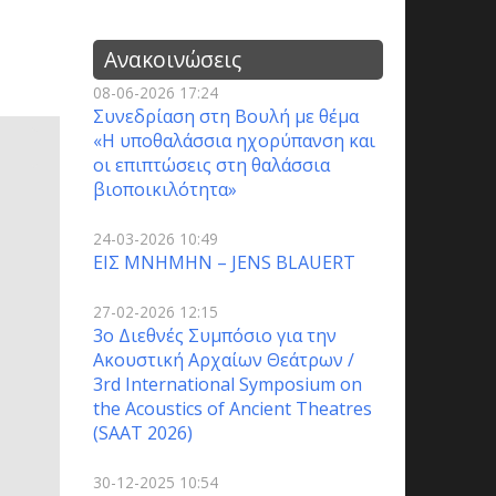
Ανακοινώσεις
08-06-2026 17:24
Συνεδρίαση στη Βουλή με θέμα
«Η υποθαλάσσια ηχορύπανση και
οι επιπτώσεις στη θαλάσσια
βιοποικιλότητα»
24-03-2026 10:49
ΕΙΣ ΜΝΗΜΗΝ – JENS BLAUERT
27-02-2026 12:15
3o Διεθνές Συμπόσιο για την
Ακουστική Αρχαίων Θεάτρων /
3rd International Symposium on
the Acoustics of Ancient Theatres
(SAAT 2026)
30-12-2025 10:54