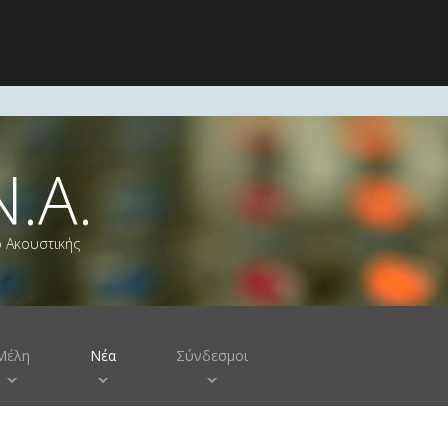
Ν.Α.
ο Ακουστικής
Μέλη
Νέα
Σύνδεσμοι