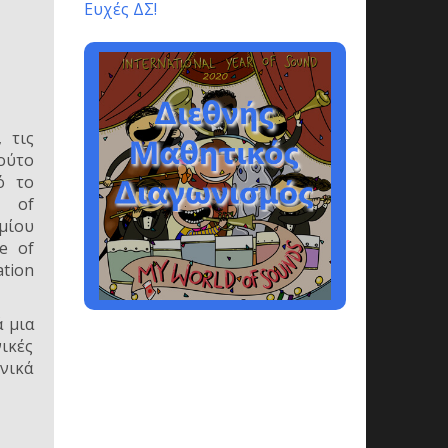
Ευχές ΔΣ!
 τις
ούτο
πό το
y of
μίου
e of
ation
 μια
νικές
ονικά