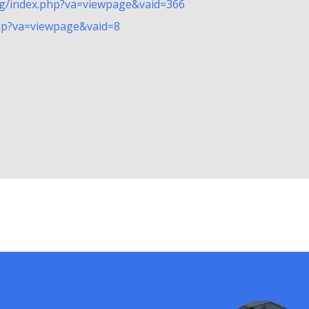
org/index.php?va=viewpage&vaid=366
php?va=viewpage&vaid=8