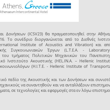
ι Δονήσεων (ICSV23) θα πραγματοποιηθεί στην Αθήνα,
16. Το συνέδριο διοργανώνεται από το Διεθνές Ινστιτ
ernational Institute of Acoustics and Vibration) και α
ικής Συγκοινωνιακών Έργων (L.T.E.A. - Laborator
cs) του τμήματος Πολιτικών Μηχανικών του Πανεπιστη
ό Ινστιτούτο Ακουστικής (HEL.IN.A. – Hellenic Institut
ινωνιολόγων (Η.Ι.Τ.Ε. - Hellenic Institute of Transport
ικό πεδίο της Ακουστικής και των Δονήσεων και συνιστά
μηχανικούς να συναντηθούν και να ανταλλάξουν επιστημο
ήματα, σε τεχνολογίες και εφαρμογές στα εν λόγω επιστημ