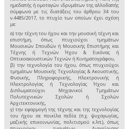
ημεδαπής ή ομοταγών ιδρυμάτων της αλλοδαπής
σύμφωνα με τις διατάξεις του άρθρου 34 του
ν.4485/2017, το πτυχίο των οποίων έχει σχέση
με:
α) την τέχνη του ήχου και την μουσική τέχνη και
επιστήμη, όπως πτυχιούχοι τμημάτων
Μουσικών Σπουδών ή Μουσικής Επιστήμης και
Τέχνης ή Τεχνών Ήχου & Εικόνας ή
Οπτικοακουστικών Τεχνών ή Κινηματογράφου,
β) την τεχνολογία του ήχου, όπως πτυχιούχοι
τμημάτων Μουσικής Τεχνολογίας & Ακουστικής,
Φυσικής, Πληροφορικής, Ηλεκτρονικής ή
Ηλεκτρολογίας ή Τεχνολογίας Ήχου και
Διπλωματούχοι Μηχανικοί Τμημάτων
Πολυτεχνικών Σχολών ή Σχολών
Αρχιτεκτονικής,
γ) την εφαρμογή της τέχνης και της τεχνολογίας
του ήχου σε ποικίλα πεδία (π.χ. ψυχαγωγίας,
μαζικής επικοινωνίας, πολιτισμού κ.λπ.), όπως
πτυχιούχοι τμημάτων Διαχείρισης