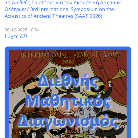
3o Διεθνές Συμπόσιο για την Ακουστική Αρχαίων
Θεάτρων / 3rd International Symposium on the
Acoustics of Ancient Theatres (SAAT 2026)
30-12-2025 10:54
Ευχές ΔΣ!