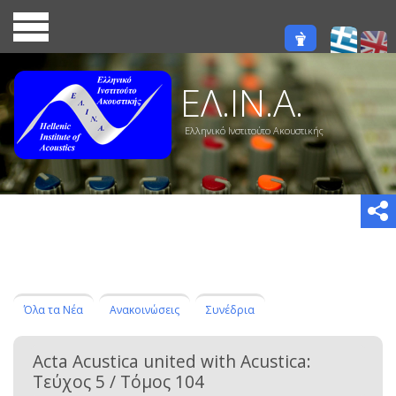
ΕΛ.ΙΝ.Α.
Ελληνικό Ινστιτούτο Ακουστικής
Όλα τα Νέα
Ανακοινώσεις
Συνέδρια
Acta Acustica united with Acustica:
Τεύχος 5 / Τόμος 104