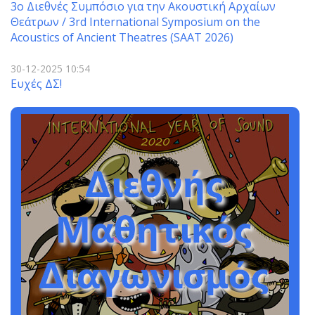
3o Διεθνές Συμπόσιο για την Ακουστική Αρχαίων
Θεάτρων / 3rd International Symposium on the
Acoustics of Ancient Theatres (SAAT 2026)
30-12-2025 10:54
Ευχές ΔΣ!