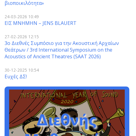
βιοποικιλότητα»
24-03-2026 10:49
ΕΙΣ ΜΝΗΜΗΝ – JENS BLAUERT
27-02-2026 12:15
3o Διεθνές Συμπόσιο για την Ακουστική Αρχαίων
Θεάτρων / 3rd International Symposium on the
Acoustics of Ancient Theatres (SAAT 2026)
30-12-2025 10:54
Ευχές ΔΣ!