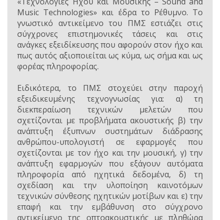
«Τεχνολογίες Ήχου και Μουσικής – Sound and
Music Technologies»
και έδρα το Ρέθυμνο. Το
γνωστικό αντικείμενο του ΠΜΣ εστιάζει στις
σύγχρονες επιστημονικές τάσεις και στις
ανάγκες εξειδίκευσης που αφορούν στον ήχο και
πως αυτός αξιοποιείται ως κύμα, ως σήμα και ως
φορέας πληροφορίας.
Ειδικότερα, το ΠΜΣ στοχεύει στην παροχή
εξειδικευμένης τεχνογνωσίας για: α) τη
διεκπεραίωση τεχνικών μελετών που
σχετίζονται με προβλήματα ακουστικής β) την
ανάπτυξη έξυπνων συστημάτων διάδρασης
ανθρώπου-υπολογιστή σε εφαρμογές που
σχετίζονται με τον ήχο και την μουσική, γ) την
ανάπτυξη εφαρμογών που εξάγουν αυτόματα
πληροφορία από ηχητικά δεδομένα, δ) τη
σχεδίαση και την υλοποίηση καινοτόμων
τεχνικών σύνθεσης ηχητικών μοτίβων και ε) την
επαφή και την εμβάθυνση στο σύγχρονο
αντικείμενο της οπτοακουστικής με πληθώρα