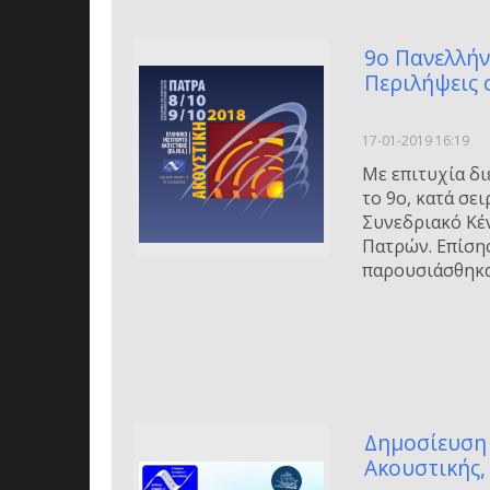
9ο Πανελλήν
Περιλήψεις 
17-01-2019 16:19
Με επιτυχία δι
το 9ο, κατά σε
Συνεδριακό Κέ
Πατρών. Επίση
παρουσιάσθηκα
Δημοσίευση 
Ακουστικής,