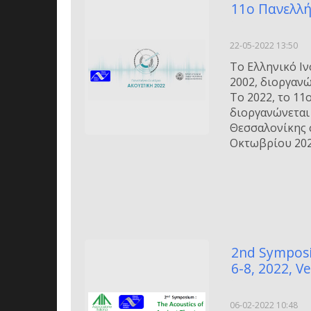
11o Πανελλ
22-05-2022 13:50
Το Ελληνικό Ιν
2002, διοργανώ
Το 2022, το 11
διοργανώνεται
Θεσσαλονίκης σ
Οκτωβρίου 202
2nd Symposiu
6-8, 2022, Ve
06-02-2022 10:48