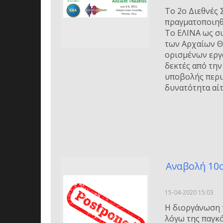
Το 2ο Διεθνές
πραγματοποιηθε
Το ΕΛΙΝΑ ως σ
των Αρχαίων Θ
ορισμένων εργα
δεκτές από τη
υποβολής περι
δυνατότητα αί
Αναβολή 10ο
15-04-2020 15:03
H διοργάνωση 
λόγω της παγκ