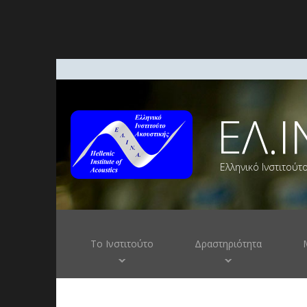
ΕΛ.Ι
Ελληνικό Ινστιτούτ
Το Ινστιτούτο
Δραστηριότητα