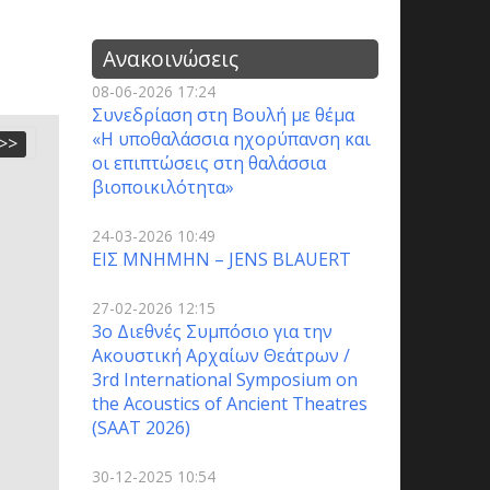
Ανακοινώσεις
08-06-2026 17:24
Συνεδρίαση στη Βουλή με θέμα
«Η υποθαλάσσια ηχορύπανση και
>>
οι επιπτώσεις στη θαλάσσια
βιοποικιλότητα»
24-03-2026 10:49
ΕΙΣ ΜΝΗΜΗΝ – JENS BLAUERT
27-02-2026 12:15
3o Διεθνές Συμπόσιο για την
Ακουστική Αρχαίων Θεάτρων /
3rd International Symposium on
the Acoustics of Ancient Theatres
(SAAT 2026)
30-12-2025 10:54