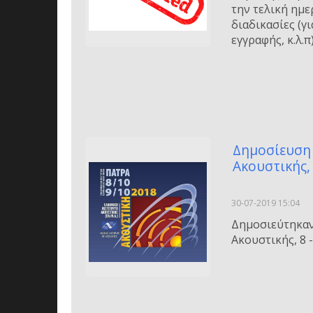
την τελική ημε
διαδικασίες (γ
εγγραφής, κ.λ.π)
Δημοσίευση 
Ακουστικής,
30-07-2019 15:04
Δημοσιεύτηκαν
Ακουστικής, 8 