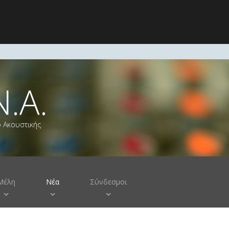
Ν.Α.
ο Ακουστικής
Μέλη
Νέα
Σύνδεσμοι