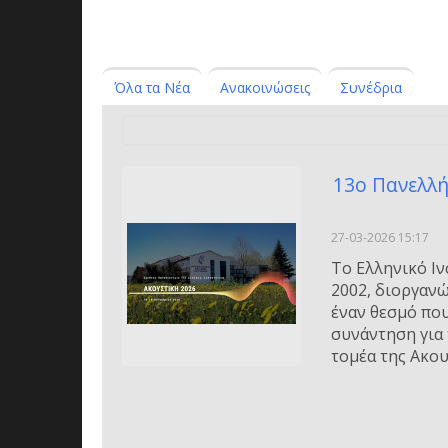
Όλα τα Νέα
Ανακοινώσεις
Συνέδρια
13o Πανελλ
27-03-2026 15:17
Το Ελληνικό Ιν
2002, διοργανώ
έναν θεσμό που
συνάντηση για
τομέα της Ακου