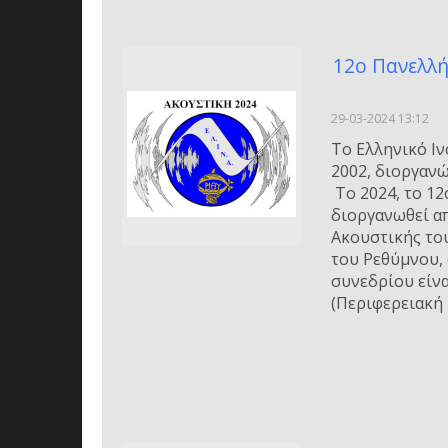
12o Πανελλ
29-03-2024 13:12
Το Ελληνικό Ιν
2002, διοργανώ
Το 2024, το 12
διοργανωθεί α
Ακουστικής το
του Ρεθύμνου,
συνεδρίου είνα
(Περιφερειακή